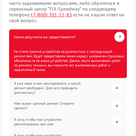
часто задаваемыми вопросами, либо обратиться в
сервисный центр “FIX-Speedway” по следующему
телефону
+7 (800) 301-55-83
если не нашли ответ на
свой вопрос.
Какие документы вы предоставляете?
На этапе приема устройства на диагностику и последующий
ремонт вам будет предоставлен заказ-наряд с указанием страховых
обязательств на ваше устройство. Далее, после выполнения работ
по ремонту техники, вы получите акт выполненных работ и
гарантийный талон.
Я уже знаю в чем неисправность и какой
ремонт необходим. Для чего проводить
диагностику?
Мне нужен срочный ремонт. Сможете
сделать?
Я хочу, чтобы мое устройство
ремонтировали при мне.
Я хочу, чтобы мое устройство