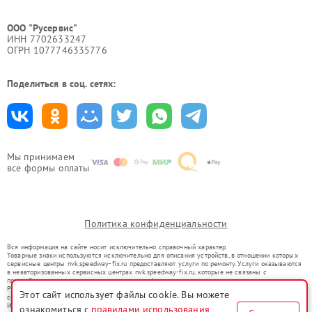
ООО "Русервис"
ИНН 7702633247
ОГРН 1077746335776
Поделиться в соц. сетях:
Мы принимаем
все формы оплаты
Политика конфиденциальности
Вся информация на сайте носит исключительно справочный характер.
Товарные знаки используются исключительно для описания устройств, в отношении которых
сервисные центры nvk.speedway-fix.ru предоставляют услуги по ремонту. Услуги оказываются
в неавторизованных сервисных центрах nvk.speedway-fix.ru, которые не связаны с
правообладателями товарных знаков или их официальными представителями.
Ремонт осуществляется для устройств, уже введенных в гражданский оборот в соответствии
Этот сайт использует файлы cookie. Вы можете
со статьей 1487 ГК РФ.
Использование товарных знаков не преследует цели индивидуализации услуг или введения
ознакомиться с
правилами использования